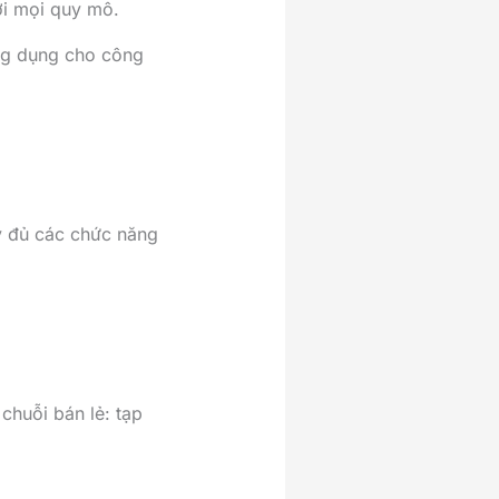
ới mọi quy mô.
ng dụng cho công
y đủ các chức năng
chuỗi bán lẻ: tạp