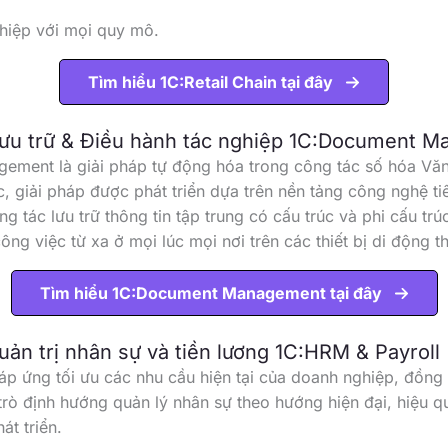
hiệp với mọi quy mô.
Tìm hiểu 1C:Retail Chain tại đây
 Lưu trữ & Điều hành tác nghiệp 1C:Document 
ment là giải pháp tự động hóa trong công tác số hóa Văn
, giải pháp được phát triển dựa trên nền tảng công nghệ ti
g tác lưu trữ thông tin tập trung có cấu trúc và phi cấu trú
ông việc từ xa ở mọi lúc mọi nơi trên các thiết bị di động t
Tìm hiểu 1C:Document Management tại đây
quản trị nhân sự và tiền lương 1C:HRM & Payroll
p ứng tối ưu các nhu cầu hiện tại của doanh nghiệp, đồng t
trò định hướng quản lý nhân sự theo hướng hiện đại, hiệu q
át triển.