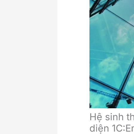
Hệ sinh t
diện 1C:E