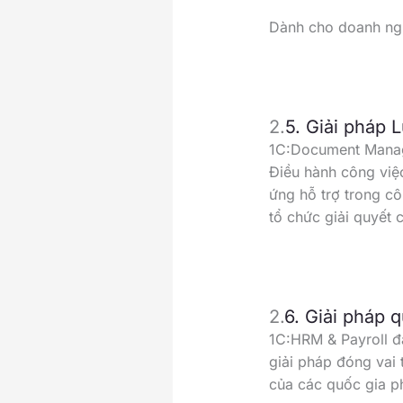
Dành cho doanh ng
2.
5. Giải pháp
1C:Document Manage
Điều hành công việc
ứng hỗ trợ trong côn
tổ chức giải quyết c
2.
6. Giải pháp 
1C:HRM & Payroll đá
giải pháp đóng vai 
của các quốc gia ph