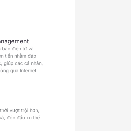
Management
 bản điện tử và
ên tiến nhằm đáp
c, giúp các cá nhân,
hông qua Internet.
hời vượt trội hơn,
uả, đón đầu xu thế