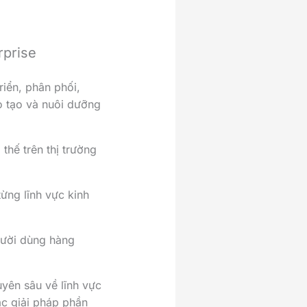
rprise
iển, phân phối,
o tạo và nuôi dưỡng
hế trên thị trường
từng lĩnh vực kinh
người dùng hàng
yên sâu về lĩnh vực
ác giải pháp phần