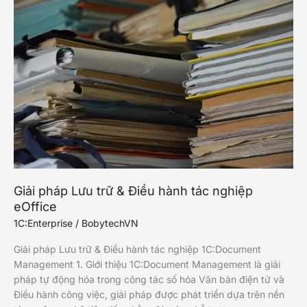
và
tiền
lương
1C:HRM
&
Payroll
Giải pháp Lưu trữ & Điều hành tác nghiệp
eOffice
1C:Enterprise
/
BobytechVN
Giải pháp Lưu trữ & Điều hành tác nghiệp 1C:Document
Management 1. Giới thiệu 1C:Document Management là giải
pháp tự động hóa trong công tác số hóa Văn bản điện tử và
Điều hành công việc, giải pháp được phát triển dựa trên nền