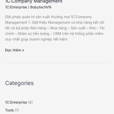
1C:Company Management
1C:Enterprise
/
BobytechVN
Giải pháp quản trị sản xuất thương mại 1C:Company
Management 1. Giới thiệu Management có khả năng kết nối
tất cả bộ phận Bán hàng – Mua hàng – Sản xuất – Kho – Tài
chính – Nhân sự tiền lương – CRM trên hệ thống phần mềm
duy nhất giúp doanh nghiệp tiết kiệm
Giải
Đọc thêm »
pháp
quản
trị
sản
xuất
Categories
thương
mại
1C:Company
Management
1C:Enterprise
(9)
Tools
(1)