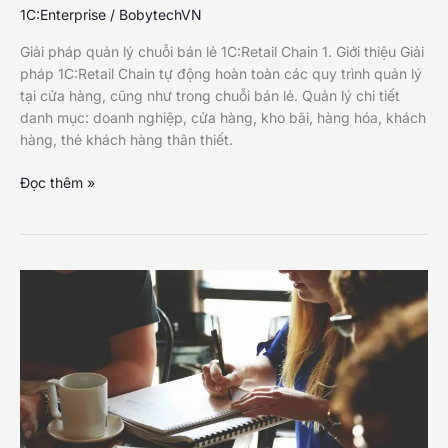
1C:Enterprise
/
BobytechVN
Giải pháp quản lý chuỗi bán lẻ 1C:Retail Chain 1. Giới thiệu Giải
pháp 1C:Retail Chain tự động hoàn toàn các quy trình quản lý
tại cửa hàng, cũng như trong chuỗi bán lẻ. Quản lý chi tiết
danh mục: doanh nghiệp, cửa hàng, kho bãi, hàng hóa, khách
hàng, thẻ khách hàng thân thiết.
Giải
Đọc thêm »
pháp
quản
lý
chuỗi
bán
lẻ
1C:Retail
Chain