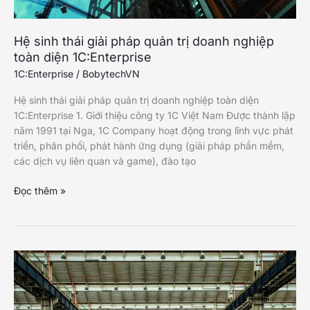
Hệ sinh thái giải pháp quản trị doanh nghiệp
toàn diện 1C:Enterprise
1C:Enterprise
/
BobytechVN
Hệ sinh thái giải pháp quản trị doanh nghiệp toàn diện
1C:Enterprise 1. Giới thiệu công ty 1C Việt Nam Được thành lập
năm 1991 tại Nga, 1C Company hoạt động trong lĩnh vực phát
triển, phân phối, phát hành ứng dụng (giải pháp phần mềm,
các dịch vụ liên quan và game), đào tạo
Hệ
Đọc thêm »
sinh
thái
giải
pháp
quản
trị
doanh