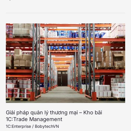
pháp
quản
lý
tổng
thể
Doanh
nghiệp
1C:ERP
Giải pháp quản lý thương mại – Kho bãi
1C:Trade Management
1C:Enterprise
/
BobytechVN