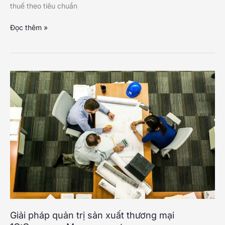
thuế theo tiêu chuẩn
Giải
Đọc thêm »
pháp
quản
lý
tài
chính
kế
toán
1C:Finance
&
Accounting
Giải pháp quản trị sản xuất thương mại