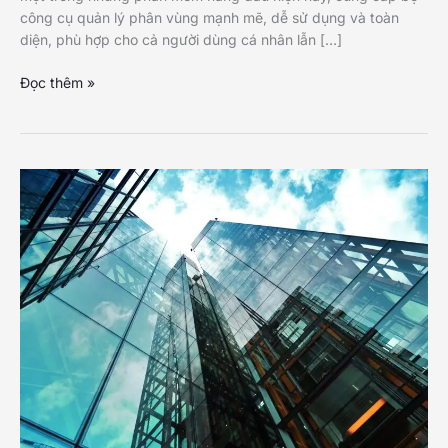
công cụ quản lý phân vùng mạnh mẽ, dễ sử dụng và toàn
diện, phù hợp cho cả người dùng cá nhân lẫn […]
MiniTool
Đọc thêm »
Partition
Wizard
Pro