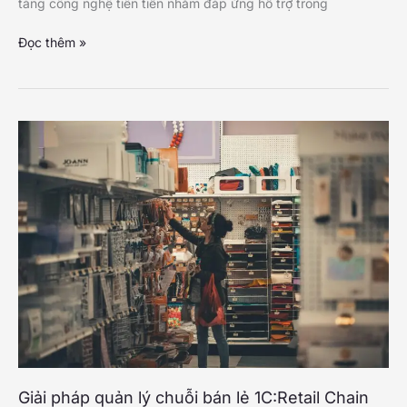
tảng công nghệ tiên tiến nhằm đáp ứng hỗ trợ trong
Giải
Đọc thêm »
pháp
Lưu
trữ
&
Điều
hành
tác
nghiệp
eOffice
Giải pháp quản lý chuỗi bán lẻ 1C:Retail Chain