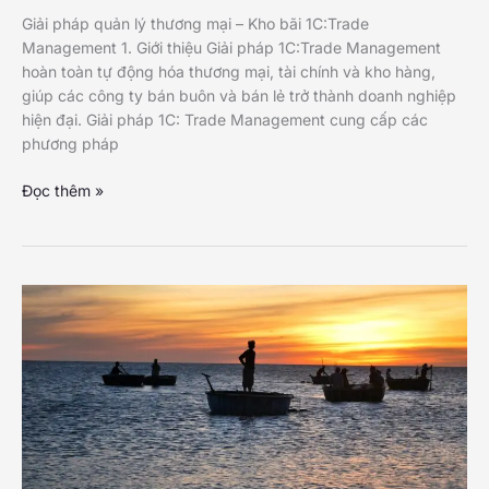
Giải pháp quản lý thương mại – Kho bãi 1C:Trade
Management 1. Giới thiệu Giải pháp 1C:Trade Management
hoàn toàn tự động hóa thương mại, tài chính và kho hàng,
giúp các công ty bán buôn và bán lẻ trở thành doanh nghiệp
hiện đại. Giải pháp 1C: Trade Management cung cấp các
phương pháp
Giải
Đọc thêm »
pháp
quản
lý
thương
mại
–
Kho
bãi
1C:Trade
Management